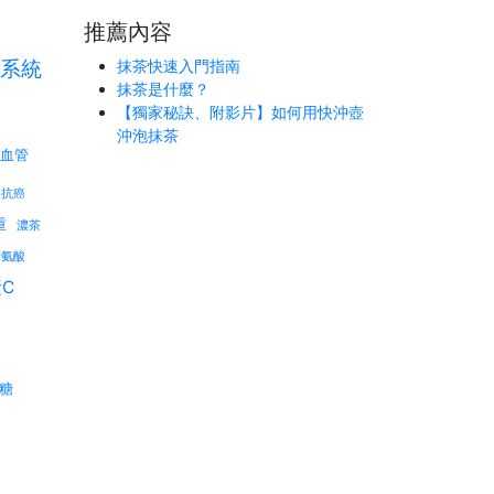
推薦內容
系統
抹茶快速入門指南
抹茶是什麼？
【獨家秘訣、附影片】如何用快沖壺
沖泡抹茶
血管
抗癌
重
濃茶
精氨酸
C
糖