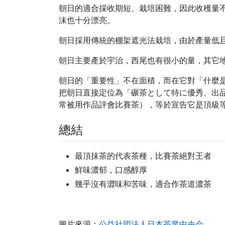
朝日的適合
採收期短
、栽培困難，因此
收穫量
沫也十分漂亮
。
朝日採用傳統的棚架遮光法栽培，由於
產量低
朝日主要產於宇治，西尾也有很小的量，其它
朝日的「重要性」不在面積，而在它對「什麼
把朝日直接定位為「碾茶として特に優秀、出
常被用作品評會比賽茶），等於宣告它是頂級
總結
最頂抹茶的代表茶種，比賽茶絕對王者
鮮味濃郁，口感醇厚
幾乎沒有澀味和苦味，適合作茶道濃茶
圖片來源：
公益社団法人日本茶業中央会