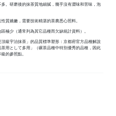
不多
。研磨後的抹茶質地細膩，
幾乎沒有澀味和苦味
，
泡
且性質嬌嫩，需要技術精湛的茶農悉心照料
。
地區極少（通常列為其它品種而欠缺統計資料）。
是
頂級宇治抹茶
」的品質標準塑形：京都府官方品種解說
品茶用として多用」（碾茶品種中特別優秀的品種，因此
等級的參照點。