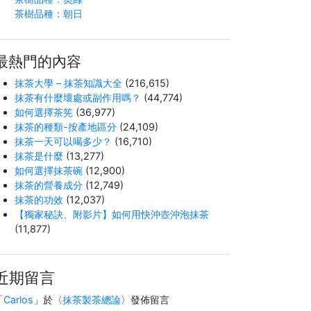
茶樹品種：朝日
最熱門的內容
抹茶大學 – 抹茶知識大全
(216,615)
抹茶有什麼壞處或副作用嗎？
(44,774)
如何選擇茶筅
(36,977)
抹茶的種類-按產地區分
(24,109)
抹茶一天可以喝多少？
(16,710)
抹茶是什麼
(13,277)
如何選擇抹茶碗
(12,900)
抹茶的營養成分
(12,749)
抹茶的功效
(12,037)
【獨家秘訣、附影片】如何用快沖壺沖泡抹茶
(11,877)
近期留言
「
Carlos
」於〈
抹茶製茶總論
〉發佈留言