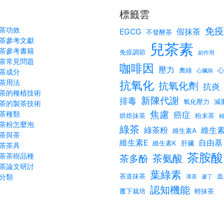
標籤雲
茶功效
免疫
EGCG
假抹茶
不發酵茶
茶參考文獻
兒茶素
茶參考書籍
免疫調節
副作用
茶常見問題
咖啡因
壓力
奧綠
心
茶成分
心臟病
茶用法
抗氧化
抗氧化劑
抗炎
茶的種植技術
新陳代謝
排毒
氧化壓力
減
茶的製茶技術
焦慮
茶種類
癌症
烘焙抹茶
粉末茶
茶粉怎麼泡
綠茶
綠茶粉
維生素
維生素A
茶與茶
維生素E
自由基
維生素K
肝臟
茶茶具
茶胺酸
茶茶樹品種
茶氨酸
茶多酚
茶論文研討
葉綠素
茶道抹茶
血
分類
薄茶
蘆丁
認知機能
覆下栽培
輕抹茶