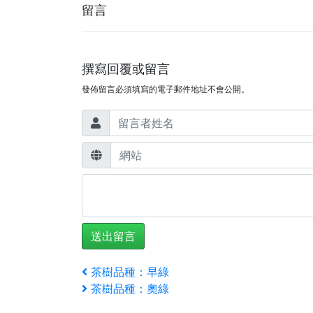
留言
撰寫回覆或留言
發佈留言必須填寫的電子郵件地址不會公開。
文
上
茶樹品種：早綠
一
下
茶樹品種：奧綠
章
篇
一