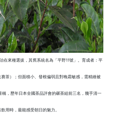
宇治在來種選拔，其舊系統名為「平野11號」。育成者：平
比賽茶）；但面積小、發根偏弱且對晚霜敏感，需精緻被
著稱，
歷年日本全國茶品評會的碾茶組前三名，幾乎清一
茶飲用時，最能感受朝日的魅力
。