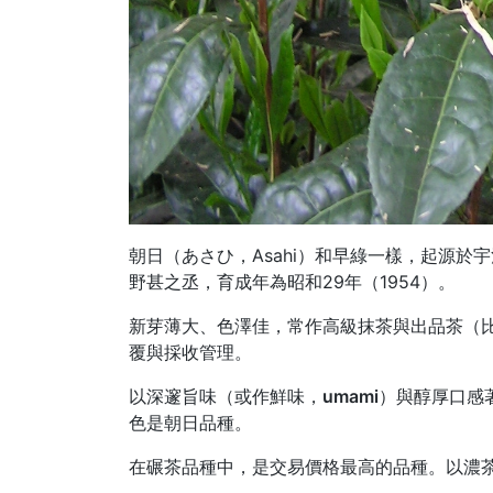
朝日（あさひ，Asahi）和早綠一樣，起源於
野甚之丞，育成年為昭和29年（1954）。
新芽薄大、色澤佳，常作高級抹茶與出品茶（
覆與採收管理。
以
深邃旨味（或作鮮味，umami）
與
醇厚口感
色是朝日品種
。
在碾茶品種中，是交易價格最高的品種。
以濃