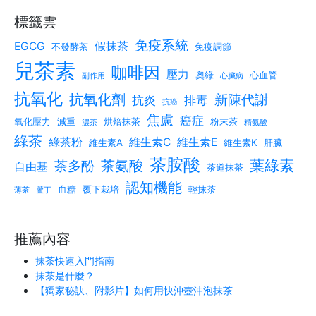
標籤雲
免疫系統
EGCG
假抹茶
不發酵茶
免疫調節
兒茶素
咖啡因
壓力
奧綠
心血管
副作用
心臟病
抗氧化
抗氧化劑
新陳代謝
抗炎
排毒
抗癌
焦慮
癌症
氧化壓力
減重
烘焙抹茶
粉末茶
濃茶
精氨酸
綠茶
綠茶粉
維生素C
維生素E
維生素A
維生素K
肝臟
茶胺酸
葉綠素
茶氨酸
茶多酚
自由基
茶道抹茶
認知機能
血糖
覆下栽培
輕抹茶
薄茶
蘆丁
推薦內容
抹茶快速入門指南
抹茶是什麼？
【獨家秘訣、附影片】如何用快沖壺沖泡抹茶