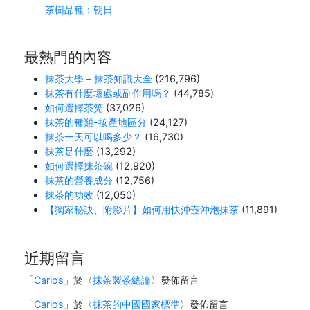
茶樹品種：朝日
最熱門的內容
抹茶大學 – 抹茶知識大全
(216,796)
抹茶有什麼壞處或副作用嗎？
(44,785)
如何選擇茶筅
(37,026)
抹茶的種類-按產地區分
(24,127)
抹茶一天可以喝多少？
(16,730)
抹茶是什麼
(13,292)
如何選擇抹茶碗
(12,920)
抹茶的營養成分
(12,756)
抹茶的功效
(12,050)
【獨家秘訣、附影片】如何用快沖壺沖泡抹茶
(11,891)
近期留言
「
Carlos
」於〈
抹茶製茶總論
〉發佈留言
「
Carlos
」於〈
抹茶的中國國家標準
〉發佈留言