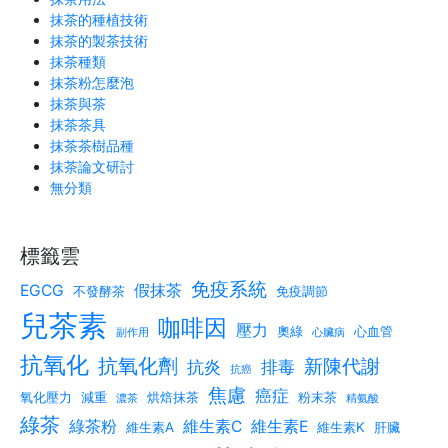
抹茶的種植技術
抹茶的製茶技術
抹茶種類
抹茶粉怎麼泡
抹茶與茶
抹茶茶具
抹茶茶樹品種
抹茶論文研討
無分類
標籤雲
免疫系統
EGCG
假抹茶
不發酵茶
免疫調節
兒茶素
咖啡因
壓力
奧綠
心血管
副作用
心臟病
抗氧化
抗氧化劑
新陳代謝
抗炎
排毒
抗癌
焦慮
癌症
氧化壓力
減重
烘焙抹茶
粉末茶
濃茶
精氨酸
綠茶
綠茶粉
維生素C
維生素E
維生素A
維生素K
肝臟