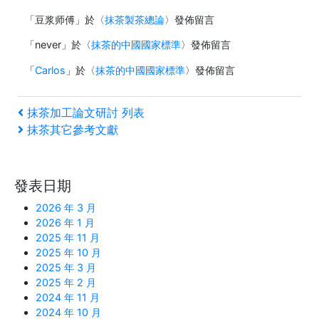
「
豆浆师傅
」於〈
抹茶製茶總論
〉發佈留言
「
never
」於〈
抹茶的中國國家標準
〉發佈留言
「
Carlos
」於〈
抹茶的中國國家標準
〉發佈留言
文
上
抹茶加工論文研討 列表
一
下
抹茶其它參考文獻
章
篇
一
文
篇
導
章
文
發表日期
覽
章
2026 年 3 月
2026 年 1 月
2025 年 11 月
2025 年 10 月
2025 年 3 月
2025 年 2 月
2024 年 11 月
2024 年 10 月