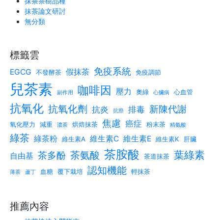
抹茶茶樹品種
抹茶論文研討
無分類
標籤雲
免疫系統
EGCG
假抹茶
不發酵茶
免疫調節
兒茶素
咖啡因
壓力
奧綠
心血管
副作用
心臟病
抗氧化
抗氧化劑
新陳代謝
抗炎
排毒
抗癌
焦慮
癌症
氧化壓力
減重
烘焙抹茶
粉末茶
濃茶
精氨酸
綠茶
綠茶粉
維生素C
維生素E
維生素A
維生素K
肝臟
茶胺酸
葉綠素
茶氨酸
茶多酚
自由基
茶道抹茶
認知機能
血糖
覆下栽培
輕抹茶
薄茶
蘆丁
推薦內容