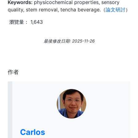
Keywords:
physicochemical properties, sensory
quality, stem removal, tencha beverage.（
論文研討
）
瀏覽量：
1,643
最後修改日期: 2025-11-26
作者
Carlos