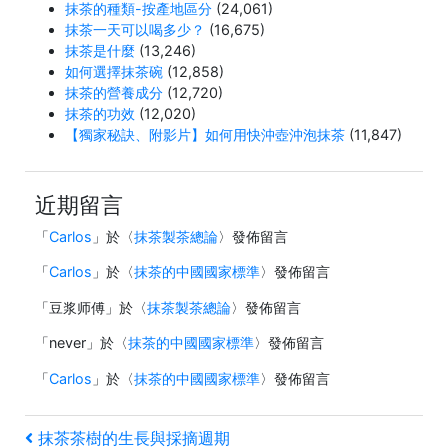
抹茶的種類-按產地區分
(24,061)
抹茶一天可以喝多少？
(16,675)
抹茶是什麼
(13,246)
如何選擇抹茶碗
(12,858)
抹茶的營養成分
(12,720)
抹茶的功效
(12,020)
【獨家秘訣、附影片】如何用快沖壺沖泡抹茶
(11,847)
近期留言
「
Carlos
」於〈
抹茶製茶總論
〉發佈留言
「
Carlos
」於〈
抹茶的中國國家標準
〉發佈留言
「
豆浆师傅
」於〈
抹茶製茶總論
〉發佈留言
「
never
」於〈
抹茶的中國國家標準
〉發佈留言
「
Carlos
」於〈
抹茶的中國國家標準
〉發佈留言
文
上
抹茶茶樹的生長與採摘週期