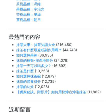
茶樹品種：冴綠
茶樹品種：宇治光
茶樹品種：奧綠
茶樹品種：朝日
最熱門的內容
抹茶大學 – 抹茶知識大全
(216,450)
抹茶有什麼壞處或副作用嗎？
(44,748)
如何選擇茶筅
(36,935)
抹茶的種類-按產地區分
(24,079)
抹茶一天可以喝多少？
(16,692)
抹茶是什麼
(13,258)
如何選擇抹茶碗
(12,879)
抹茶的營養成分
(12,735)
抹茶的功效
(12,028)
【獨家秘訣、附影片】如何用快沖壺沖泡抹茶
(11,862)
近期留言