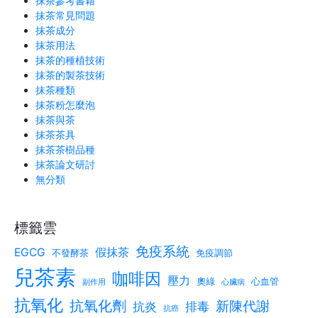
抹茶參考書籍
抹茶常見問題
抹茶成分
抹茶用法
抹茶的種植技術
抹茶的製茶技術
抹茶種類
抹茶粉怎麼泡
抹茶與茶
抹茶茶具
抹茶茶樹品種
抹茶論文研討
無分類
標籤雲
免疫系統
EGCG
假抹茶
不發酵茶
免疫調節
兒茶素
咖啡因
壓力
奧綠
心血管
副作用
心臟病
抗氧化
抗氧化劑
新陳代謝
抗炎
排毒
抗癌