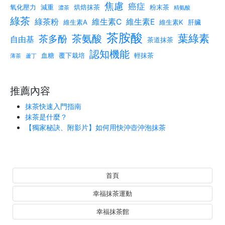
焦慮
癌症
氧化壓力
減重
烘焙抹茶
粉末茶
濃茶
精氨酸
綠茶
綠茶粉
維生素C
維生素E
維生素A
維生素K
肝臟
茶胺酸
葉綠素
茶氨酸
茶多酚
自由基
茶道抹茶
認知機能
血糖
覆下栽培
輕抹茶
薄茶
蘆丁
推薦內容
抹茶快速入門指南
抹茶是什麼？
【獨家秘訣、附影片】如何用快沖壺沖泡抹茶
首頁
幸福抹茶運動
幸福抹茶館