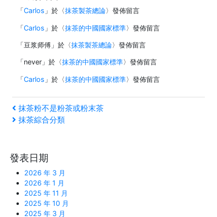
「
Carlos
」於〈
抹茶製茶總論
〉發佈留言
「
Carlos
」於〈
抹茶的中國國家標準
〉發佈留言
「
豆浆师傅
」於〈
抹茶製茶總論
〉發佈留言
「
never
」於〈
抹茶的中國國家標準
〉發佈留言
「
Carlos
」於〈
抹茶的中國國家標準
〉發佈留言
文
上
抹茶粉不是粉茶或粉末茶
一
下
抹茶綜合分類
章
篇
一
文
篇
導
章
文
發表日期
覽
章
2026 年 3 月
2026 年 1 月
2025 年 11 月
2025 年 10 月
2025 年 3 月