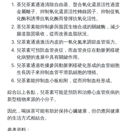
茶兒茶素通過清除自由基、螯合氧化還原活性過渡
金屬離子、抑制氧化還原活性轉錄因子、抑制促氧
化酶和誘導抗氧化酶而發揮抗氧化活性。
茶兒茶素能抑制參與脂質生物合成的關鍵酶，減少
腸道脂質吸收，從而改善血脂狀況。
兒茶素通過激活內皮的一氧化氮來調節血管張力。
兒茶素可預防血管炎症，而血管炎症在動脈粥樣硬
化病變的進展中具有關鍵作用。
兒茶素通過乾擾參與動脈粥樣硬化形成的血管細胞
生長因子來抑制血管平滑肌細胞的增殖。
兒茶素能抑制血小板粘附，從而抑制血栓形成。
綜合以上各點，兒茶素可能是預防和治療心血管疾病的
新型植物來源的小分子。
因此，
喝抹茶可能有助於保持心臟健康，但仍應與健康
的生活方式相結合
。
參考資料：