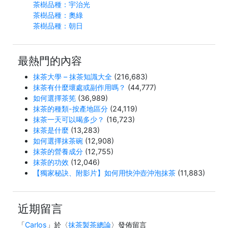
茶樹品種：宇治光
茶樹品種：奧綠
茶樹品種：朝日
最熱門的內容
抹茶大學 – 抹茶知識大全
(216,683)
抹茶有什麼壞處或副作用嗎？
(44,777)
如何選擇茶筅
(36,989)
抹茶的種類-按產地區分
(24,119)
抹茶一天可以喝多少？
(16,723)
抹茶是什麼
(13,283)
如何選擇抹茶碗
(12,908)
抹茶的營養成分
(12,755)
抹茶的功效
(12,046)
【獨家秘訣、附影片】如何用快沖壺沖泡抹茶
(11,883)
近期留言
「
Carlos
」於〈
抹茶製茶總論
〉發佈留言