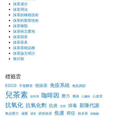
抹茶成分
抹茶用法
抹茶的種植技術
抹茶的製茶技術
抹茶種類
抹茶粉怎麼泡
抹茶與茶
抹茶茶具
抹茶茶樹品種
抹茶論文研討
無分類
標籤雲
免疫系統
EGCG
假抹茶
不發酵茶
免疫調節
兒茶素
咖啡因
壓力
奧綠
心血管
副作用
心臟病
抗氧化
抗氧化劑
新陳代謝
抗炎
排毒
抗癌
焦慮
癌症
氧化壓力
減重
烘焙抹茶
粉末茶
濃茶
精氨酸