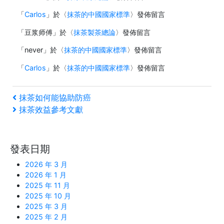
「
Carlos
」於〈
抹茶的中國國家標準
〉發佈留言
「
豆浆师傅
」於〈
抹茶製茶總論
〉發佈留言
「
never
」於〈
抹茶的中國國家標準
〉發佈留言
「
Carlos
」於〈
抹茶的中國國家標準
〉發佈留言
文
上
抹茶如何能協助防癌
一
下
抹茶效益參考文獻
章
篇
一
文
篇
導
章
文
發表日期
覽
章
2026 年 3 月
2026 年 1 月
2025 年 11 月
2025 年 10 月
2025 年 3 月
2025 年 2 月