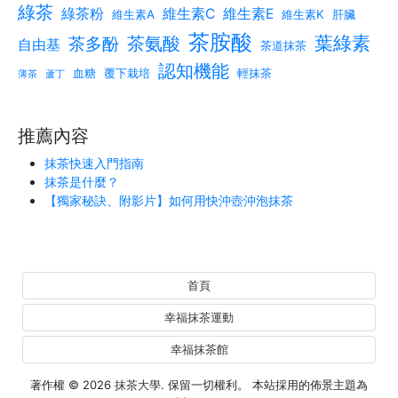
綠茶
綠茶粉
維生素C
維生素E
維生素A
維生素K
肝臟
茶胺酸
葉綠素
茶氨酸
茶多酚
自由基
茶道抹茶
認知機能
血糖
覆下栽培
輕抹茶
薄茶
蘆丁
推薦內容
抹茶快速入門指南
抹茶是什麼？
【獨家秘訣、附影片】如何用快沖壺沖泡抹茶
首頁
幸福抹茶運動
幸福抹茶館
著作權 © 2026
抹茶大學
. 保留一切權利。 本站採用的佈景主題為