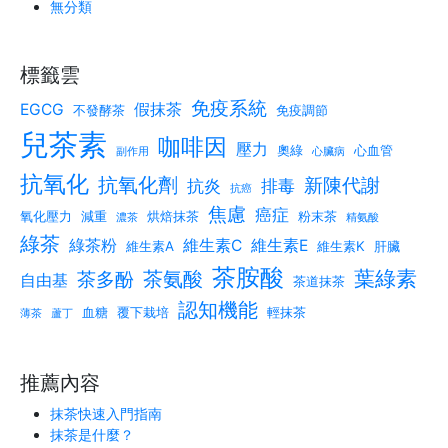
無分類
標籤雲
免疫系統
EGCG
假抹茶
不發酵茶
免疫調節
兒茶素
咖啡因
壓力
奧綠
心血管
副作用
心臟病
抗氧化
抗氧化劑
新陳代謝
抗炎
排毒
抗癌
焦慮
癌症
氧化壓力
減重
烘焙抹茶
粉末茶
濃茶
精氨酸
綠茶
綠茶粉
維生素C
維生素E
維生素A
維生素K
肝臟
茶胺酸
葉綠素
茶氨酸
茶多酚
自由基
茶道抹茶
認知機能
血糖
覆下栽培
輕抹茶
薄茶
蘆丁
推薦內容
抹茶快速入門指南
抹茶是什麼？