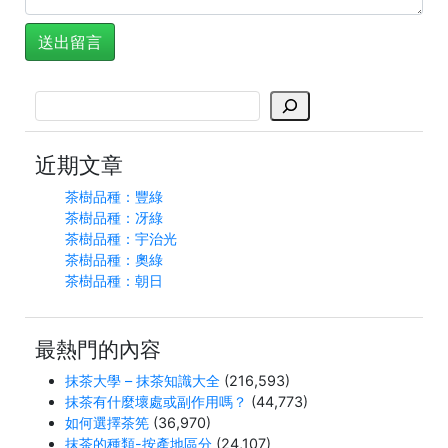
搜
尋
近期文章
茶樹品種：豐綠
茶樹品種：冴綠
茶樹品種：宇治光
茶樹品種：奧綠
茶樹品種：朝日
最熱門的內容
抹茶大學 – 抹茶知識大全
(216,593)
抹茶有什麼壞處或副作用嗎？
(44,773)
如何選擇茶筅
(36,970)
抹茶的種類-按產地區分
(24,107)