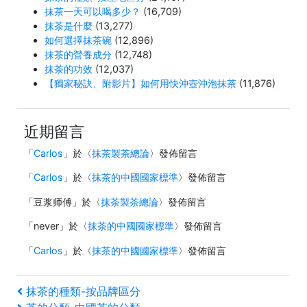
抹茶一天可以喝多少？
(16,709)
抹茶是什麼
(13,277)
如何選擇抹茶碗
(12,896)
抹茶的營養成分
(12,748)
抹茶的功效
(12,037)
【獨家秘訣、附影片】如何用快沖壺沖泡抹茶
(11,876)
近期留言
「
Carlos
」於〈
抹茶製茶總論
〉發佈留言
「
Carlos
」於〈
抹茶的中國國家標準
〉發佈留言
「
豆浆师傅
」於〈
抹茶製茶總論
〉發佈留言
「
never
」於〈
抹茶的中國國家標準
〉發佈留言
「
Carlos
」於〈
抹茶的中國國家標準
〉發佈留言
文
上
抹茶的種類-按品牌區分
一
下