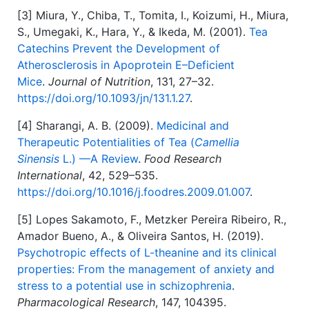
[3] Miura, Y., Chiba, T., Tomita, I., Koizumi, H., Miura,
S., Umegaki, K., Hara, Y., & Ikeda, M. (2001).
Tea
Catechins Prevent the Development of
Atherosclerosis in Apoprotein E–Deficient
Mice
.
Journal of Nutrition
, 131, 27–32.
https://doi.org/10.1093/jn/131.1.27
.
[4] Sharangi, A. B. (2009).
Medicinal and
Therapeutic Potentialities of Tea (
Camellia
Sinensis
L.) —A Review
.
Food Research
International
, 42, 529–535.
https://doi.org/10.1016/j.foodres.2009.01.007
.
[5] Lopes Sakamoto, F., Metzker Pereira Ribeiro, R.,
Amador Bueno, A., & Oliveira Santos, H. (2019).
Psychotropic effects of L-theanine and its clinical
properties: From the management of anxiety and
stress to a potential use in schizophrenia
.
Pharmacological Research
, 147, 104395.