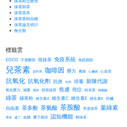
抹茶粉怎麼泡
抹茶與茶
抹茶茶具
抹茶茶樹品種
抹茶論文研討
無分類
標籤雲
免疫系統
EGCG
假抹茶
不發酵茶
免疫調節
兒茶素
咖啡因
壓力
奧綠
心血管
副作用
心臟病
抗氧化
抗氧化劑
新陳代謝
抗炎
排毒
抗癌
焦慮
癌症
氧化壓力
減重
烘焙抹茶
粉末茶
濃茶
精氨酸
綠茶
綠茶粉
維生素C
維生素E
維生素A
維生素K
肝臟
茶胺酸
葉綠素
茶氨酸
茶多酚
自由基
茶道抹茶
認知機能
血糖
覆下栽培
輕抹茶
薄茶
蘆丁