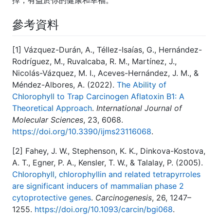
參考資料
[1] Vázquez-Durán, A., Téllez-Isaías, G., Hernández-
Rodríguez, M., Ruvalcaba, R. M., Martínez, J.,
Nicolás-Vázquez, M. I., Aceves-Hernández, J. M., &
Méndez-Albores, A. (2022).
The Ability of
Chlorophyll to Trap Carcinogen Aflatoxin B1: A
Theoretical Approach
.
International Journal of
Molecular Sciences
, 23, 6068.
https://doi.org/10.3390/ijms23116068
.
[2] Fahey, J. W., Stephenson, K. K., Dinkova-Kostova,
A. T., Egner, P. A., Kensler, T. W., & Talalay, P. (2005).
Chlorophyll, chlorophyllin and related tetrapyrroles
are significant inducers of mammalian phase 2
cytoprotective genes
.
Carcinogenesis
, 26, 1247–
1255.
https://doi.org/10.1093/carcin/bgi068
.