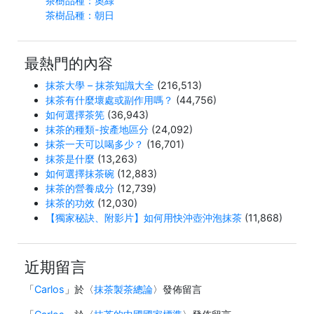
茶樹品種：奧綠
茶樹品種：朝日
最熱門的內容
抹茶大學 – 抹茶知識大全
(216,513)
抹茶有什麼壞處或副作用嗎？
(44,756)
如何選擇茶筅
(36,943)
抹茶的種類-按產地區分
(24,092)
抹茶一天可以喝多少？
(16,701)
抹茶是什麼
(13,263)
如何選擇抹茶碗
(12,883)
抹茶的營養成分
(12,739)
抹茶的功效
(12,030)
【獨家秘訣、附影片】如何用快沖壺沖泡抹茶
(11,868)
近期留言
「
Carlos
」於〈
抹茶製茶總論
〉發佈留言