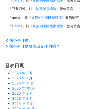
「
Carlos
」於〈
抹茶的中國國家標準
〉發佈留言
「
豆浆师傅
」於〈
抹茶製茶總論
〉發佈留言
「
never
」於〈
抹茶的中國國家標準
〉發佈留言
「
Carlos
」於〈
抹茶的中國國家標準
〉發佈留言
文
上
抹茶是什麼
一
下
抹茶有什麼壞處或副作用嗎？
章
篇
一
文
篇
導
章
文
發表日期
覽
章
2026 年 3 月
2026 年 1 月
2025 年 11 月
2025 年 10 月
2025 年 3 月
2025 年 2 月
2024 年 11 月
2024 年 10 月