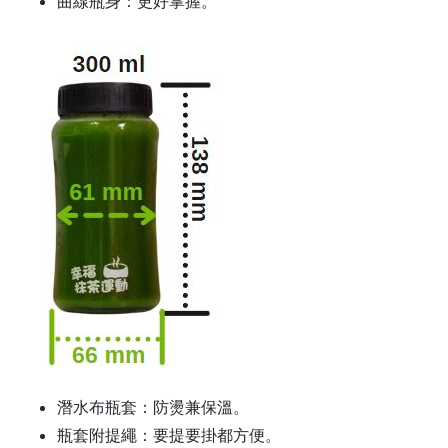
曲線瓶身
：更好掌握。
潛水布瓶套
：防燙兼保溫。
瓶套附提繩
：要提要掛都方便。