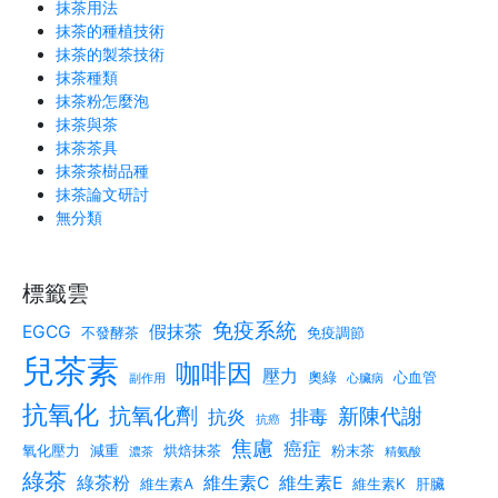
抹茶用法
抹茶的種植技術
抹茶的製茶技術
抹茶種類
抹茶粉怎麼泡
抹茶與茶
抹茶茶具
抹茶茶樹品種
抹茶論文研討
無分類
標籤雲
免疫系統
EGCG
假抹茶
不發酵茶
免疫調節
兒茶素
咖啡因
壓力
奧綠
心血管
副作用
心臟病
抗氧化
抗氧化劑
新陳代謝
抗炎
排毒
抗癌
焦慮
癌症
氧化壓力
減重
烘焙抹茶
粉末茶
濃茶
精氨酸
綠茶
綠茶粉
維生素C
維生素E
維生素A
維生素K
肝臟