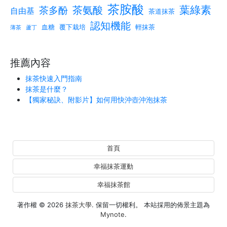
茶胺酸
葉綠素
茶氨酸
茶多酚
自由基
茶道抹茶
認知機能
血糖
覆下栽培
輕抹茶
薄茶
蘆丁
推薦內容
抹茶快速入門指南
抹茶是什麼？
【獨家秘訣、附影片】如何用快沖壺沖泡抹茶
首頁
幸福抹茶運動
幸福抹茶館
著作權 © 2026
抹茶大學
. 保留一切權利。 本站採用的佈景主題為
Mynote
.