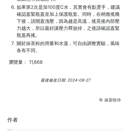
如果第2次是加100度C水，其實會有點燙手，建議
確認蓋緊瓶蓋並加上保護瓶套。同時，在稍微搖幾
下後，請
開蓋洩壓
，因為越是高溫，搖晃後內部壓
力越大，所以最好讓壓力釋放掉，之後請確認蓋緊
瓶蓋再搖。
關於抹茶粉的用量和水溫，可自由調整實驗，風味
各有不同。
瀏覽量：
11,868
最後修改日期: 2024-08-27
抹茶快沖
作者