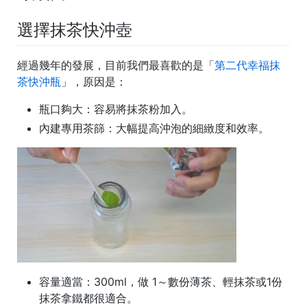
選擇抹茶快沖壺
經過幾年的發展，目前我們最喜歡的是「
第二代幸福抹
茶快沖瓶
」，原因是：
瓶口夠大
：容易將抹茶粉加入。
內建專用茶篩
：大幅提高沖泡的細緻度和效率。
容量適當
：300ml，做 1～數份薄茶、輕抹茶或1份
抹茶拿鐵都很適合。