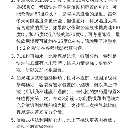
室溫水如以25度C計算，配上90度C的熱水，平均
為68度C，考慮快沖壺本身溫度和靜置的可能，可
能會降到60度C以下，是喝抹茶適合的溫度。當然
冬天可能溫度會更低些，但也還好，何況溫度太高
有食道癌的風險。如果熱水像辦公室飲水機高達100
度C，和25度C混合後約為75度C，再考慮降溫，最
後飲用溫度可能約在65度C左右，這說明了冷熱水
1：2 的配法在各種狀態都算合適。
先加粉再加水，比較容易結塊，較難分散。特別是
快沖瓶底部有水未乾時，結塊力量更強，更難分
散，所以
先加水很重要
。
如果嫌抹茶粉過篩麻煩，也可不過篩，但因頂級抹
茶粉極細，容易有被水包覆的小結塊，難以馬上沖
散（所以我不建議不過篩）。替代性的技巧是
靜置3
分鐘
再搖第二次。在這3分鐘，水能慢慢藉由毛細力
充分滲透到結塊的粉之間，之後第二次搖晃就比較
容易讓抹茶粉充分分散。
旋轉式搖法利用離心力，比上下搖法更省力有效，
這點已有實驗證明。