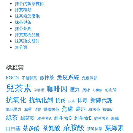
抹茶的製茶技術
抹茶種類
抹茶粉怎麼泡
抹茶與茶
抹茶茶具
抹茶茶樹品種
抹茶論文研討
無分類
標籤雲
免疫系統
EGCG
假抹茶
不發酵茶
免疫調節
兒茶素
咖啡因
壓力
奧綠
心血管
副作用
心臟病
抗氧化
抗氧化劑
新陳代謝
抗炎
排毒
抗癌
焦慮
癌症
氧化壓力
減重
烘焙抹茶
粉末茶
濃茶
精氨酸
綠茶
綠茶粉
維生素C
維生素E
維生素A
維生素K
肝臟
茶胺酸
葉綠素
茶氨酸
茶多酚
自由基
茶道抹茶