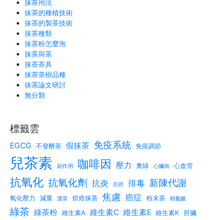
抹茶用法
抹茶的種植技術
抹茶的製茶技術
抹茶種類
抹茶粉怎麼泡
抹茶與茶
抹茶茶具
抹茶茶樹品種
抹茶論文研討
無分類
標籤雲
免疫系統
EGCG
假抹茶
不發酵茶
免疫調節
兒茶素
咖啡因
壓力
奧綠
心血管
副作用
心臟病
抗氧化
抗氧化劑
新陳代謝
抗炎
排毒
抗癌
焦慮
癌症
氧化壓力
減重
烘焙抹茶
粉末茶
濃茶
精氨酸
綠茶
綠茶粉
維生素C
維生素E
維生素A
維生素K
肝臟