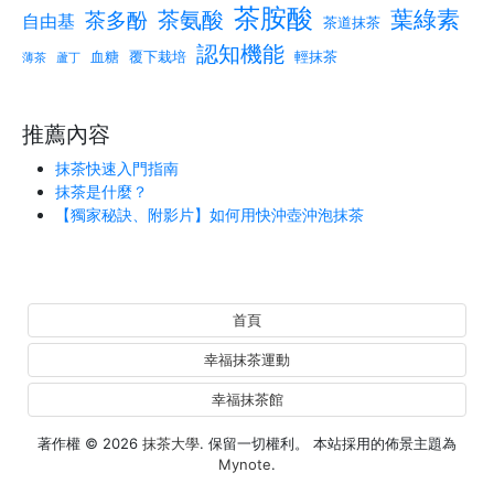
茶胺酸
葉綠素
茶氨酸
茶多酚
自由基
茶道抹茶
認知機能
血糖
覆下栽培
輕抹茶
薄茶
蘆丁
推薦內容
抹茶快速入門指南
抹茶是什麼？
【獨家秘訣、附影片】如何用快沖壺沖泡抹茶
首頁
幸福抹茶運動
幸福抹茶館
著作權 © 2026
抹茶大學
. 保留一切權利。 本站採用的佈景主題為
Mynote
.