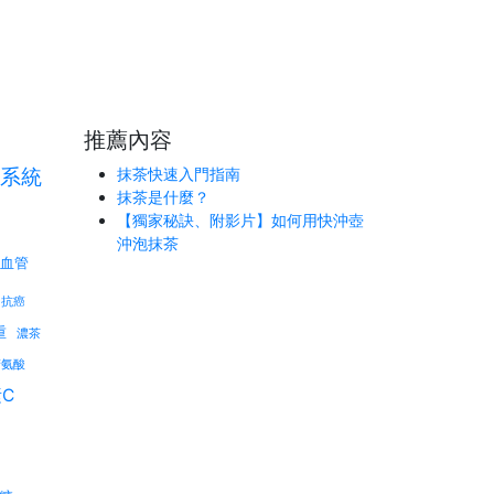
推薦內容
系統
抹茶快速入門指南
抹茶是什麼？
【獨家秘訣、附影片】如何用快沖壺
沖泡抹茶
血管
抗癌
重
濃茶
精氨酸
C