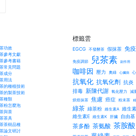
標籤雲
茶功效
免疫
EGCG
假抹茶
不發酵茶
茶參考文獻
兒茶素
茶參考書籍
免疫調節
副作用
茶常見問題
咖啡因
壓力
奧綠
心
茶成分
心臟病
茶用法
抗氧化
抗氧化劑
抗炎
茶的種植技術
新陳代謝
排毒
氧化壓力
減
茶的製茶技術
焦慮
茶種類
癌症
烘焙抹茶
粉末茶
茶粉怎麼泡
綠茶
綠茶粉
維生素
維生素A
茶與茶
維生素E
自由基
維生素K
肝臟
茶茶具
茶胺酸
茶茶樹品種
茶氨酸
茶多酚
茶論文研討
葉綠素